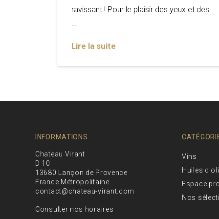
ravissant ! Pour le plaisir des yeux et des
…
Lire la suite
INFORMATIONS
CATÉGORI
Chateau Virant
Vins
D 10
Huiles d'ol
13680 Lançon de Provence
France Métropolitaine
Espace pr
contact@chateau-virant.com
Nos sélect
Consulter nos horaires