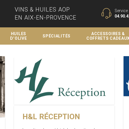
VINS & HUILES AOP
Service 
04.90.4
EN AIX-EN-PROVENCE
HUILES
ACCESSOIRES &
SPÉCIALITÉS
D’OLIVE
COFFRETS CADEAU
H&L RÉCEPTION