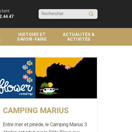
client
Submit
2.44.47
Search
HISTOIRE ET
ACTUALITÉS &
X
SAVOIR-FAIRE
ACTIVITÉS
CAMPING MARIUS
Entre mer et pinède, le Camping Marius 3