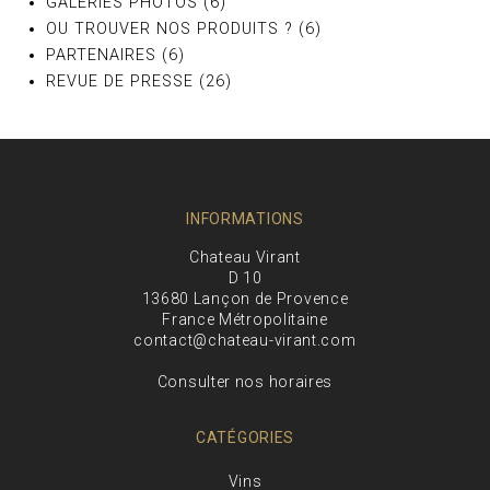
GALERIES PHOTOS
(6)
OU TROUVER NOS PRODUITS ?
(6)
PARTENAIRES
(6)
REVUE DE PRESSE
(26)
INFORMATIONS
Chateau Virant
D 10
13680 Lançon de Provence
France Métropolitaine
contact@chateau-virant.com
Consulter nos horaires
CATÉGORIES
Vins