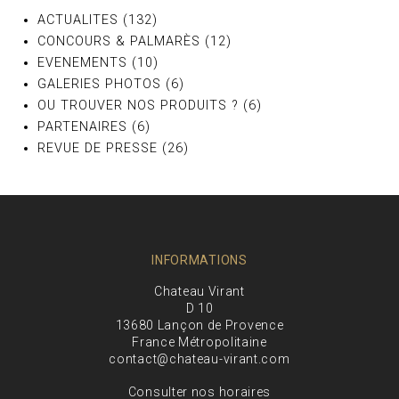
ACTUALITES
(132)
CONCOURS & PALMARÈS
(12)
EVENEMENTS
(10)
GALERIES PHOTOS
(6)
OU TROUVER NOS PRODUITS ?
(6)
PARTENAIRES
(6)
REVUE DE PRESSE
(26)
INFORMATIONS
Chateau Virant
D 10
13680 Lançon de Provence
France Métropolitaine
contact@chateau-virant.com
Consulter nos horaires