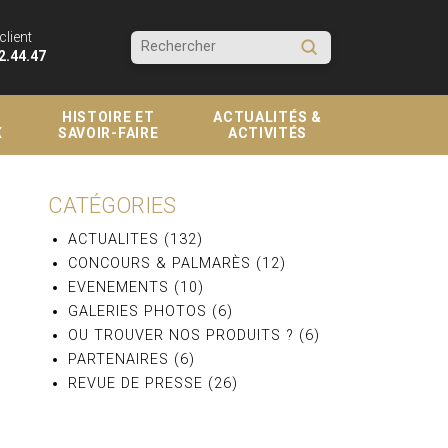
client
Submit
2.44.47
Search
HISTOIRE ET
ACTUALITÉS &
X
SAVOIR-FAIRE
ACTIVITÉS
CATÉGORIES
ACTUALITES
(132)
CONCOURS & PALMARÈS
(12)
EVENEMENTS
(10)
GALERIES PHOTOS
(6)
OU TROUVER NOS PRODUITS ?
(6)
PARTENAIRES
(6)
REVUE DE PRESSE
(26)