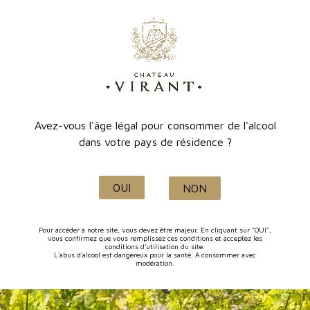
1 avis
2 avis
MÉDAILLÉ :
Avez-vous l'âge légal pour consommer de l'alcool
dans votre pays de résidence ?
OUI
NON
Pour accéder à notre site, vous devez être majeur. En cliquant sur "OUI",
vous confirmez que vous remplissez ces conditions et acceptez les
conditions d'utilisation du site.
L'abus d'alcool est dangereux pour la santé. A consommer avec
modération.
offret bois Magnum à
Coffret bois 6 bouteilles
personnaliser
personnaliser
9,50 €
18,00 €