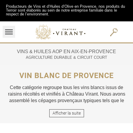
Producteurs de Vins et d’Huiles d’Olive en Provence, nos produits du
Terroir sont élaborés au sein de notre entreprise familiale dans le
respect de l’environment.
VINS & HUILES AOP EN AIX-EN-PROVENCE
AGRICULTURE DURABLE & CIRCUIT COURT
VIN BLANC DE PROVENCE
Cette catégorie regroupe tous les vins blancs issus de
raisins récoltés et vinifiés à Château Virant. Nous avons
assemblé les cépages provençaux typiques tels que le
Rolle ou l’Ugni blanc pour vous proposer une gamme de
Afficher la suite
vins blancs authentiques. La richesse de la palette
aromatique de nos vins élaborés sous le soleil de
Provence vous permet une variété d’accords mets et vins