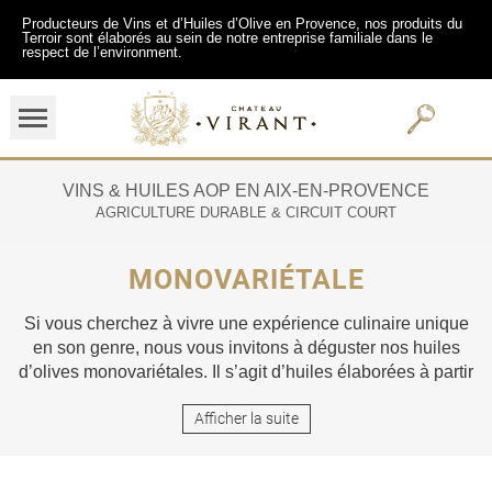
Producteurs de Vins et d’Huiles d’Olive en Provence, nos produits du
Terroir sont élaborés au sein de notre entreprise familiale dans le
respect de l’environment.
VINS & HUILES AOP EN AIX-EN-PROVENCE
AGRICULTURE DURABLE & CIRCUIT COURT
MONOVARIÉTALE
Si vous cherchez à vivre une expérience culinaire unique
en son genre, nous vous invitons à déguster nos huiles
d’olives monovariétales. Il s’agit d’huiles élaborées à partir
d’une seule et même variété d’olives par opposition aux
Afficher la suite
autres huiles qui sont issues d’un mélange de plusieurs
variétés car bien souvent les vergers sont plantés de
différentes variétés d’olive afin de faciliter la plumisation.