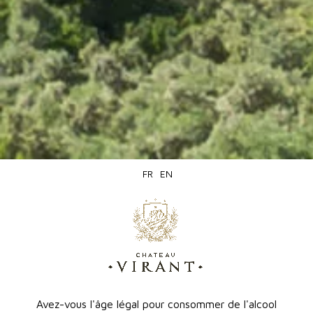
Terre de Beauferan Rouge
15,20 €
FR
EN
4 avis
Avez-vous l'âge légal pour consommer de l'alcool