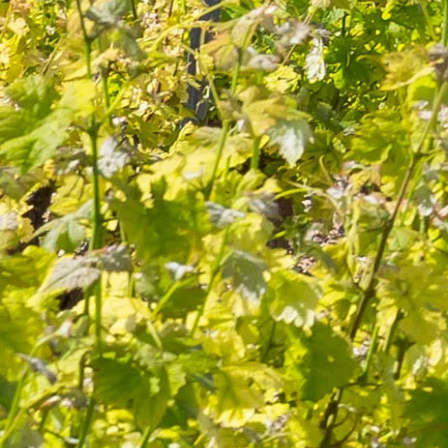
SUIVEZ-NOUS
J’accepte de recevoir par e-mail les offres et nouveautés de la
boutique
Vous pouvez vous désinscrire à tout moment. Vous trouverez pour
cela nos informations de contact dans les conditions d'utilisation du
site.
CATÉGORIES
Vins
Huiles d'olive