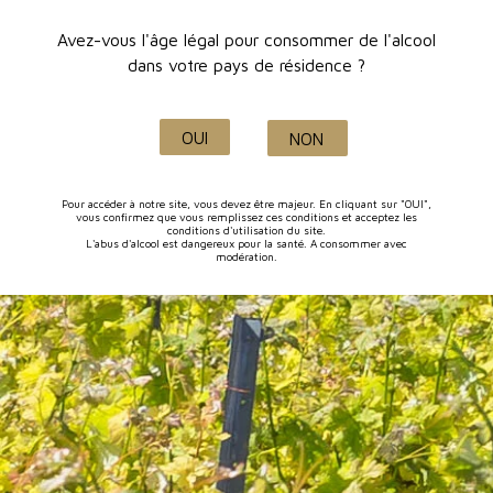
Emballage discret
Livraison en 5j
Avez-vous l'âge légal pour consommer de l'alcool
et
sécurisé
dès expédition
dans votre pays de résidence ?
OUI
NON
Pour accéder à notre site, vous devez être majeur. En cliquant sur "OUI",
vous confirmez que vous remplissez ces conditions et acceptez les
conditions d'utilisation du site.
L'abus d'alcool est dangereux pour la santé. A consommer avec
Paiement en ligne
Production à
modération.
sécurisé
Lançon de Provence
Qualité et savoir-faire
depuis 1632