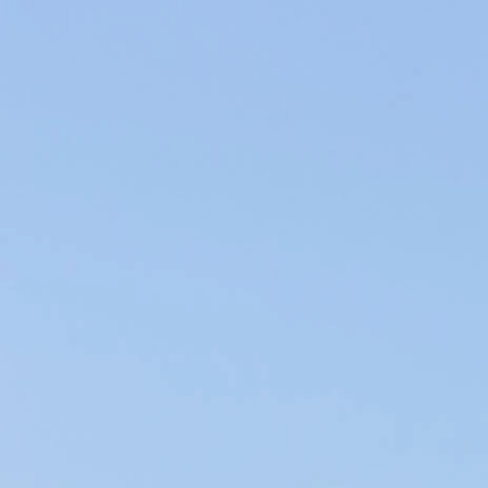
Producteurs de Vins et d’Huiles d’Olive en Provence, nos produits du
Terroir sont élaborés au sein de notre entreprise familiale dans le
respect de l’environment.
VINS & HUILES AOP EN AIX-EN-PROVENCE
AGRICULTURE DURABLE & CIRCUIT COURT
OLIVES MATURÉES
Nous vous présentons l'huile d'olive « fruité noir »,
également désignée sous le nom d'« olives maturées »,
incarne un savoir-faire ancestral typiquement provençal.
Obtenue à partir d'olives récoltées à pleine maturité, puis
Afficher la suite
stockées quelques jours pour favoriser une fermentation
contrôlée, cette méthode traditionnelle confère à l'huile des
arômes profonds et complexes.