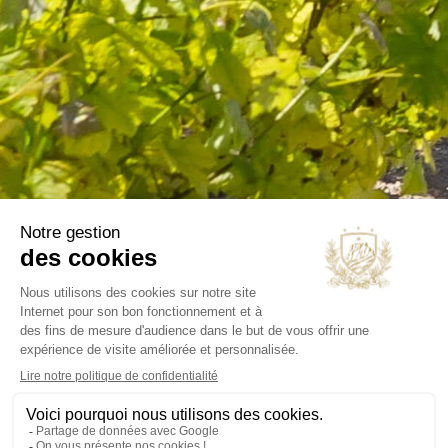
Espace pro
Nos sélections
NOTRE SOCIÉTÉ
Livraison
Mentions légales
Conditions générales
Contact et horaires
Blog
Annuaire
INFORMATIONS
Chateau Virant
D 10
13680 Lançon de Provence