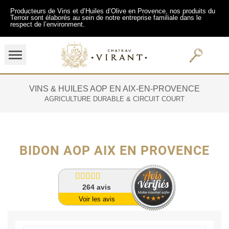
Producteurs de Vins et d’Huiles d’Olive en Provence, nos produits du
Terroir sont élaborés au sein de notre entreprise familiale dans le
respect de l’environment.
VINS & HUILES AOP EN AIX-EN-PROVENCE
AGRICULTURE DURABLE & CIRCUIT COURT
BIDON AOP AIX EN PROVENCE
264
avis
Voir les avis