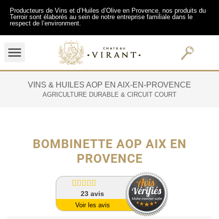
Producteurs de Vins et d’Huiles d’Olive en Provence, nos produits du
Terroir sont élaborés au sein de notre entreprise familiale dans le
respect de l’environment.
VINS & HUILES AOP EN AIX-EN-PROVENCE
AGRICULTURE DURABLE & CIRCUIT COURT
BOMBINETTE AOP AIX EN
PROVENCE
23
avis
Voir les avis