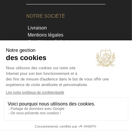
NOTRE SOCIÉTÉ
Livraison
Mentions légales
Conditions générales
Contact et horaires
Blog
Annuaire
INFORMATIONS
Chateau Virant
D 10
13680 Lançon de Provence
France Métropolitaine
contact@chateau-virant.com