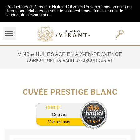
Producteurs de Vins et d’Huiles d’Olive en Provence, nos produits du
Terroir sont élaborés au sein de notre entreprise familiale dans le
respect de l’environment.
VINS & HUILES AOP EN AIX-EN-PROVENCE
AGRICULTURE DURABLE & CIRCUIT COURT
CUVÉE PRESTIGE BLANC
13
avis
Voir les avis