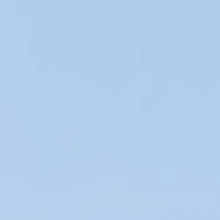
Qu’est-ce qu’un bon mariage vin-fromage ?
N’est-il jamais recommandé de refroidir le vin rouge ?
Nos spécialités