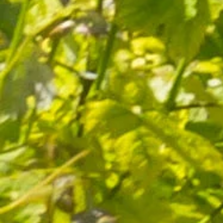
Emballage discret
Livraison en 5j
et
sécurisé
dès expédition
Paiement en ligne
Production à
sécurisé
Lançon de Provence