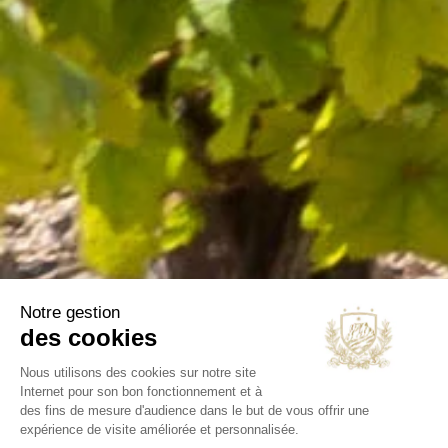
CATÉGORIES
Vins
Huiles d'olive
Espace pro
Nos sélections
NOTRE SOCIÉTÉ
Livraison
Mentions légales
Conditions générales
Contact et horaires
Blog
Annuaire
INFORMATIONS