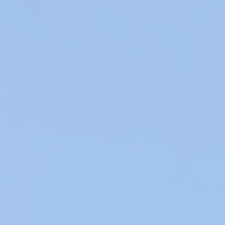
Producteurs de Vins et d’Huiles d’Olive en Provence, nos produits du
Terroir sont élaborés au sein de notre entreprise familiale dans le
respect de l’environment.
VINS & HUILES AOP EN AIX-EN-PROVENCE
AGRICULTURE DURABLE & CIRCUIT COURT
POURQUOI LE FROMAGE EST-IL
TANT AIMÉ PAR LES FRANÇAIS ?
L’Europe est le continent qui produit et consomme le plus
de fromage. Et c’est en France que les records ont explosé,