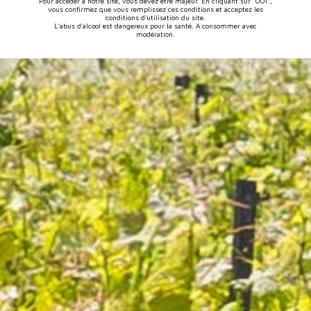
Pour accéder à notre site, vous devez être majeur. En cliquant sur "OUI",
vous confirmez que vous remplissez ces conditions et acceptez les
conditions d'utilisation du site.
L'abus d'alcool est dangereux pour la santé. A consommer avec
modération.
Cuvée Inspiration Rosé (Tradition)
67 avis
10,10 €