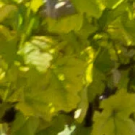
Qualité et savoir-faire
depuis 1632
SUIVEZ-NOUS
J’accepte de recevoir par e-mail les offres et nouveautés de la
boutique
Vous pouvez vous désinscrire à tout moment. Vous trouverez pour
cela nos informations de contact dans les conditions d'utilisation du
site.