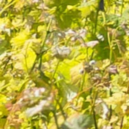
Cuvée AOC Blanc
33 avis
7,80 €