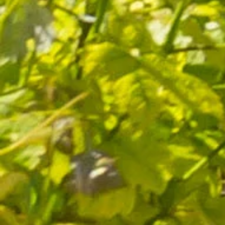
Paiement en ligne
Production à
sécurisé
Lançon de Provence
Qualité et savoir-faire
depuis 1632