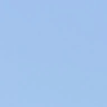
Producteurs de Vins et d’Huiles d’Olive en Provence, nos produits du
Terroir sont élaborés au sein de notre entreprise familiale dans le
respect de l’environment.
VINS & HUILES AOP EN AIX-EN-PROVENCE
AGRICULTURE DURABLE & CIRCUIT COURT
QUEL EST VOTRE VIN HAUT DE
GAMME PRÉFÉRÉ ?
Aujourd’hui, en France, on retrouve une large sélection de
vins dits « haut de gamme », qui permet de satisfaire tous