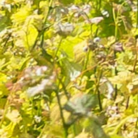
Cuvée AOC Blanc
33 avis
7,80 €