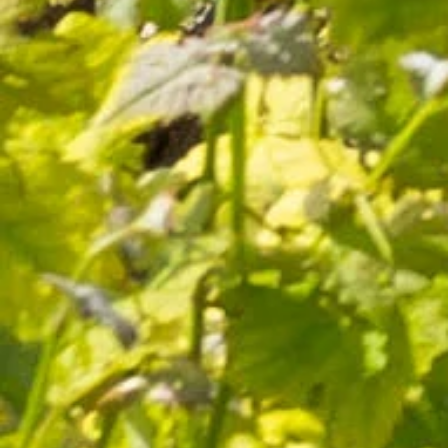
Cuvée Prestige Rouge
20 avis
22,00 €
Emballage discret
Livraison en 5j
et
sécurisé
dès expédition