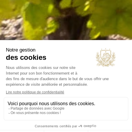
NOTRE SOCIÉTÉ
Livraison
Mentions légales
Conditions générales
Contact et horaires
Blog
Annuaire
INFORMATIONS
Chateau Virant
D 10
13680 Lançon de Provence
France Métropolitaine
contact@chateau-virant.com