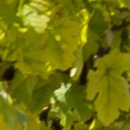
SUIVEZ-NOUS
J’accepte de recevoir par e-mail les offres et nouveautés de la
boutique
Vous pouvez vous désinscrire à tout moment. Vous trouverez pour
cela nos informations de contact dans les conditions d'utilisation du
site.
CATÉGORIES
Vins
Huiles d'olive
Espace pro
Nos sélections