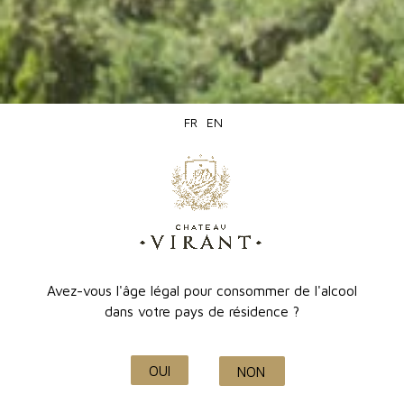
67 avis
10,10 €
FR
EN
Avez-vous l'âge légal pour consommer de l'alcool
dans votre pays de résidence ?
OUI
NON
Rosé Gris