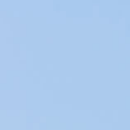
était le propriétaire de la cave du Rout avant la
révolution française, fournissant la cour de Louis XVI
avec ses vins pendant la première partie du 18ème
siècle. La propriété est restée familiale depuis la
révolution.