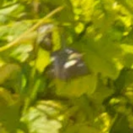
Emballage discret
Livraison en 5j
et
sécurisé
dès expédition
Paiement en ligne
Production à
sécurisé
Lançon de Provence
Qualité et savoir-faire