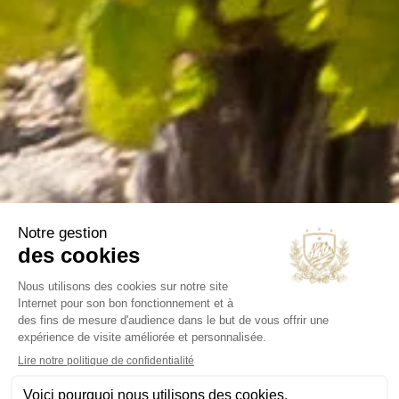
Vins
Huiles d'olive
Espace pro
Nos sélections
NOTRE SOCIÉTÉ
Livraison
Mentions légales
Conditions générales
Contact et horaires
Blog
Annuaire
INFORMATIONS
Chateau Virant
D 10