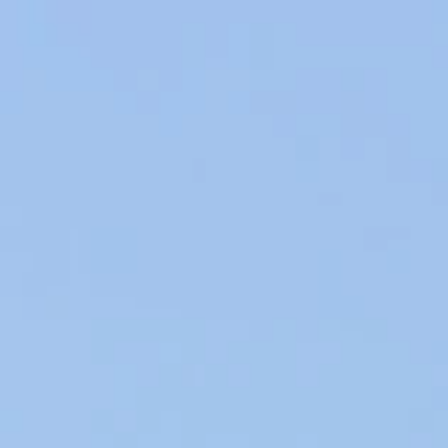
Producteurs de Vins et d’Huiles d’Olive en Provence, nos produits du
Terroir sont élaborés au sein de notre entreprise familiale dans le
respect de l’environment.
VINS & HUILES AOP EN AIX-EN-PROVENCE
AGRICULTURE DURABLE & CIRCUIT COURT
CHÂTEAU DU ROUËT