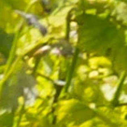
Magnum Cuvée des Oliviers
2 avis
33,50 €
< Domaine de la Bégude
Château de la Gaude >