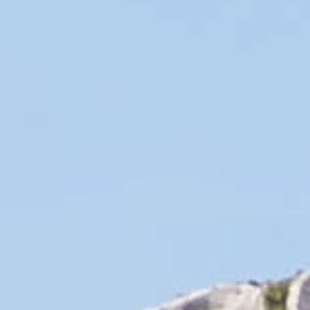
Grâce à des techniques traditionnelles et modernes, ce
sol méditerranéen produit des saveurs et des
caractéristiques qui sont essentielles à la qualité des
vins du Château du Rouët. Le choix des cépages les
mieux adaptés à ces sols acides et forestiers permet
d'élaborer facilement des vins "A.O.P. Côtes de Provence"
dans l'aire de production du "Terroir de Fréjus".