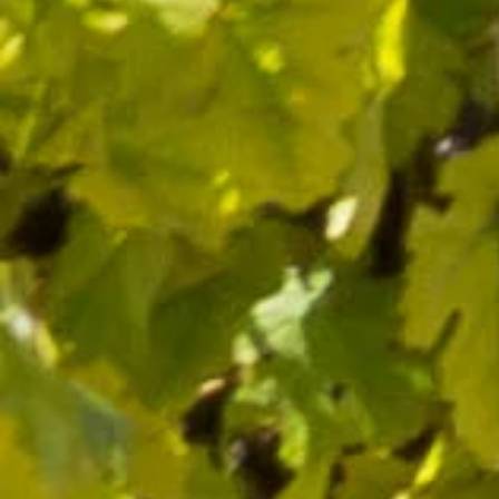
depuis 1632
SUIVEZ-NOUS
J’accepte de recevoir par e-mail les offres et nouveautés de la
boutique
Vous pouvez vous désinscrire à tout moment. Vous trouverez pour
cela nos informations de contact dans les conditions d'utilisation du
site.
CATÉGORIES