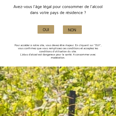
Sainte Marie
Avez-vous l'âge légal pour consommer de l'alcool
Sucrées
Domaine de
dans votre pays de résidence ?
PEY Blanc
Salées
Château
Coffrets
OUI
NON
l'Evesque
cadeau et
accessoires
Domaine
Figuière
Expériences
Pour accéder à notre site, vous devez être majeur. En cliquant sur "OUI",
vous confirmez que vous remplissez ces conditions et acceptez les
œnologiques
conditions d'utilisation du site.
Monini
L'abus d'alcool est dangereux pour la santé. A consommer avec
modération.
Expériences
Château la
oléicoles
Verrerie
Bibliothèque
Château du
Parc
Coffrets
Domaine de la
Coffrets
Bégude
Bois
Château du
Coffrets
Rouët
Vin